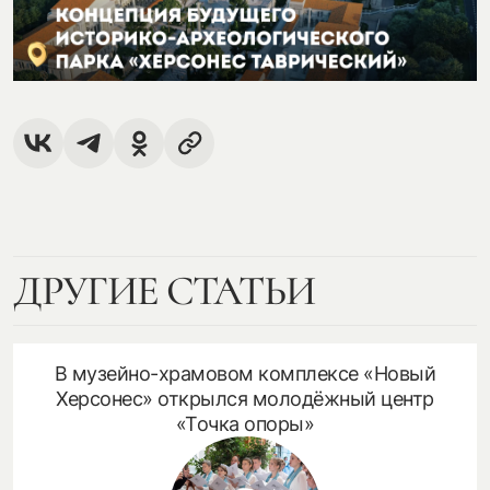
посмотреть на карте
my.history.fond@bk.ru
смотреть
ДРУГИЕ СТАТЬИ
В музейно-храмовом комплексе «Новый
Херсонес» открылся молодёжный центр
«Точка опоры»