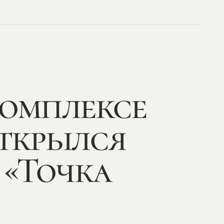
комплексе
открылся
 «Точка