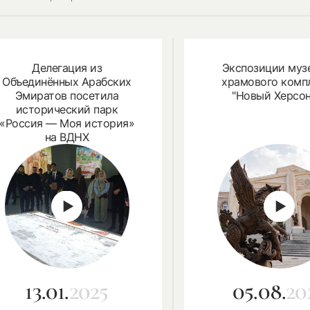
Делегация из
Экспозиции муз
Объединённых Арабских
храмового комп
Эмиратов посетила
"Новый Херсон
исторический парк
«Россия — Моя история»
на ВДНХ
13.01.
2025
05.08.
20