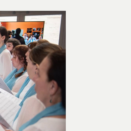
а карте
ond@bk.ru