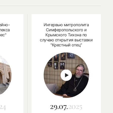
ейно-
Интервью митрополита
лекса
Симферопольского и
ес"
Крымского Тихона по
случаю открытия выставки
"Крестный отец"
24
29.07.
2025