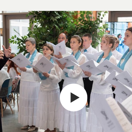
посмотреть н
my.history.f
смотреть