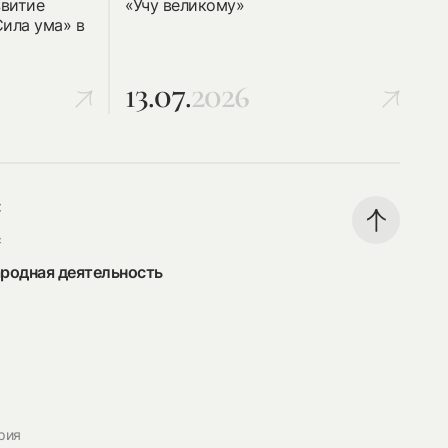
звитие
«Учу великому»
Сила ума» в
13.07.
2026
:
с
родная деятельность
рия