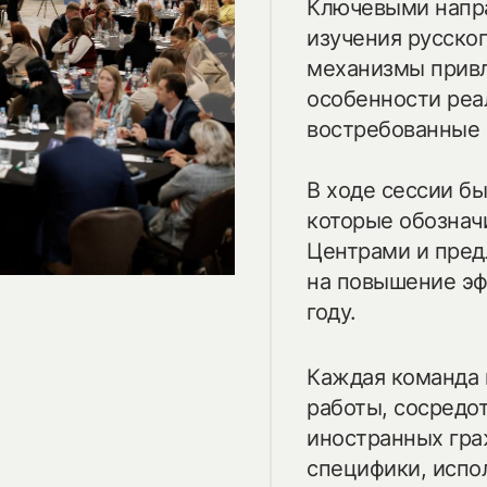
Ключевыми напра
изучения русско
механизмы привл
посмотреть н
особенности реал
востребованные 
В ходе сессии б
my.history.f
которые обознач
Центрами и пред
на повышение э
смотреть
году.
Каждая команда 
работы, сосредо
иностранных гра
специфики, испо