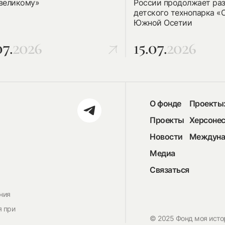
 великому»
России продолжает ра
детского технопарка «
Южной Осетии
07.
2026
15.07.
2026
О фонде
Проекты
Проекты
Херсоне
Новости
Междуна
Медиа
Связаться
ния
я при
© 2025 Фонд моя исто