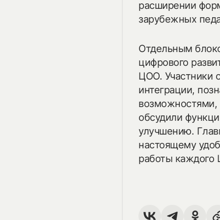
расширении фор
зарубежных педа
Отдельным блок
цифрового разви
ЦОО. Участники 
интеграции, поз
возможностями, 
обсудили функци
улучшению. Главн
настоящему удо
работы каждого 