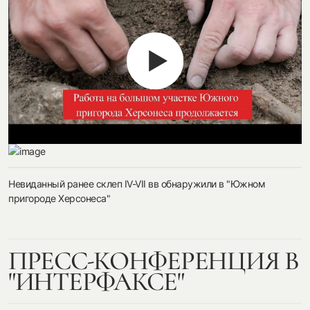
Невиданный ранее склеп IV-VII вв обнаружили в "Южном
пригороде Херсонеса"
ПРЕСС-КОНФЕРЕНЦИЯ В
"ИНТЕРФАКСЕ"