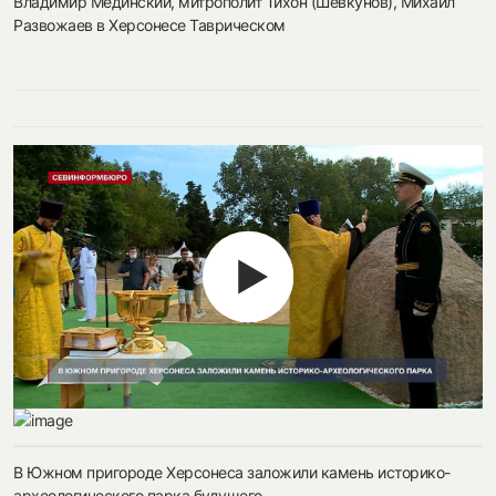
Владимир Мединский, митрополит Тихон (Шевкунов), Михаил
Развожаев в Херсонесе Таврическом
В Южном пригороде Херсонеса заложили камень историко-
археологического парка будущего