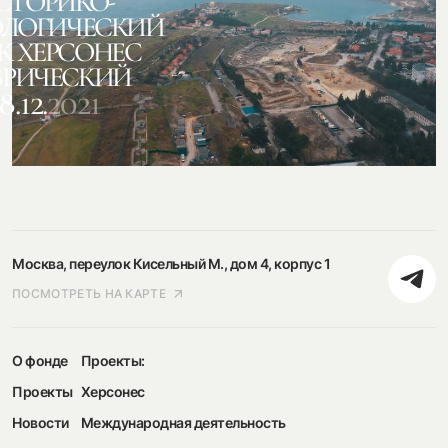
СТОРИКО-
ОЛОГИЧЕСКИЙ
К ХЕРСОНЕС
ВРИЧЕСКИЙ
8.12.
2021
Москва, переулок Кисельный М., дом 4, корпус 1
ПОСМОТРЕТЬ НА КАРТЕ
О фонде
Проекты:
Проекты
Херсонес
Новости
Международная деятельность